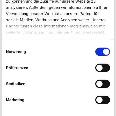
zu können und die Zugriffe auf unsere Website zu
analysieren. Außerdem geben wir Informationen zu Ihrer
Verwendung unserer Website an unsere Partner für
soziale Medien, Werbung und Analysen weiter. Unsere
Partner führen diese Informationen möglicherweise mit
weiteren Daten zusammen, die Sie ihnen bereitgestellt
Was macht uns aus?
haben oder die sie im Rahmen Ihrer Nutzung der Dienste
gesammelt haben.
Einwilligungsauswahl
Wenn es um zeitnahe und qualitativ
Notwendig
hochwertige Fräsarbeiten geht, sind wir bei
MMS Tec genau der richtige Ansprechpartner.
Präferenzen
Bei unseren Fertigungen steht die Qualität im
Mittelpunkt, um Ihre Ideen passgenau und
ansprechend zu realisieren.
Statistiken
Flexible Präzisionsbearbeitung
Marketing
CNC-Fräsen für Ihre Projektkomponenten
Umfassende Metallbearbeitung